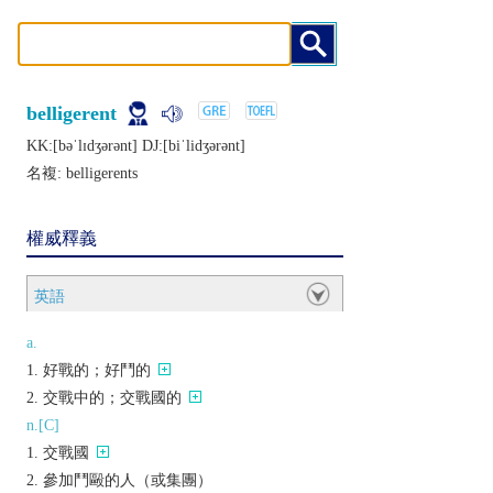
belligerent
KK:[bǝˈlɪdʒǝrǝnt] DJ:[biˈlidʒǝrǝnt]
名複:
belligerents
權威釋義
英語
a.
好戰的；好鬥的
交戰中的；交戰國的
n.[C]
交戰國
參加鬥毆的人（或集團）