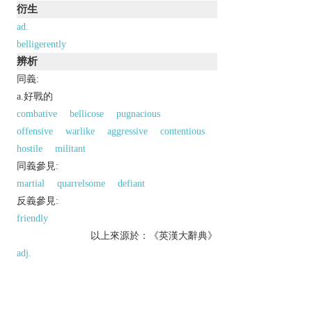
衍生
ad.
belligerently
辨析
同義:
a.好戰的
combative
bellicose
pugnacious
offensive
warlike
aggressive
contentious
hostile
militant
同義參見:
martial
quarrelsome
defiant
反義參見:
friendly
以上來源於：《英漢大辭典》
adj.
hostile and aggressive.
▸engaged in a war or conflict.
n.