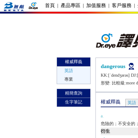
首頁
|
產品專區
|
加值服務
|
客戶服務
|
權威釋義
dangerous
英語
KK:[ˈdеndʒǝrǝs] DJ:[
專業
形變: 比較級:
more d
精簡查詢
權威釋義
生字筆記
英語
a.
危險的；不安全的；招
衍生