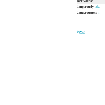
Derivative
dangerously
adv.
dangerousness
n.
收起