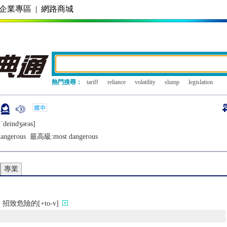
企業專區
|
網路商城
熱門搜尋：
tariff
reliance
volatility
slump
legislation
ˈdеindʒǝrǝs]
angerous
最高級:
most dangerous
專業
致危險的[+to-v]