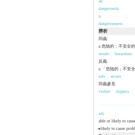
ad.
dangerously
n.
dangerousness
辨析
同義:
a.危險的；不安全
unsafe
hazardous
反義:
a.「危險的；不安
safe
secure
同義參見:
violent
slippery
adj.
able or likely to caus
▸likely to cause probl