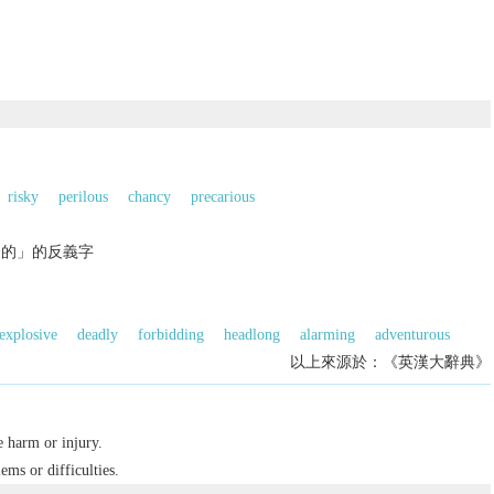
的
risky
perilous
chancy
precarious
全的」的反義字
explosive
deadly
forbidding
headlong
alarming
adventurous
以上來源於：《英漢大辭典》
e harm or injury.
ems or difficulties.