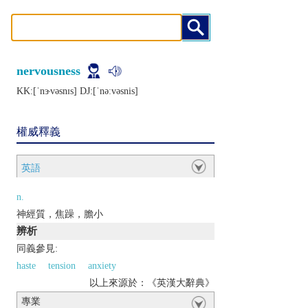
nervousness
KK:[ˈnɝvǝsnɪs] DJ:[ˈnǝːvǝsnis]
權威釋義
英語
n.
神經質，焦躁，膽小
辨析
同義參見:
haste
tension
anxiety
以上來源於：《英漢大辭典》
專業