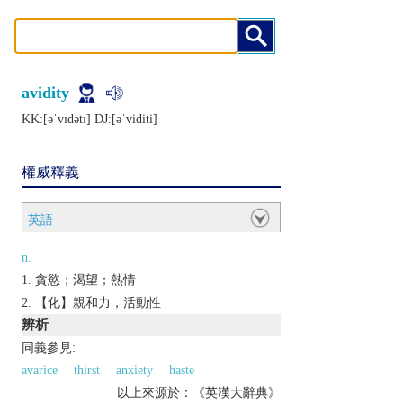
avidity
KK:[ǝˈvɪdǝtɪ] DJ:[ǝˈviditi]
權威釋義
英語
n.
貪慾；渴望；熱情
【化】親和力，活動性
辨析
同義參見:
avarice
thirst
anxiety
haste
以上來源於：《英漢大辭典》