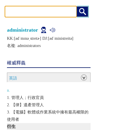
administrator
KK:[ǝdˈmɪnǝˌstrеtɚ] DJ:[ǝdˈministrеitǝ]
名複:
administrators
權威釋義
英語
n.
管理人；行政官員
【律】遺產管理人
【電腦】軟體或作業系統中擁有最高權限的
使用者
衍生