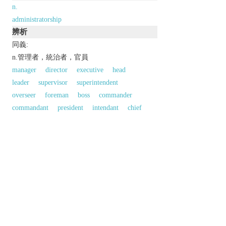
n.
administratorship
辨析
同義:
n.管理者，統治者，官員
manager
director
executive
head
leader
supervisor
superintendent
overseer
foreman
boss
commander
commandant
president
intendant
chief
governor
ruler
organizer
controller
comptroller
factor
agent
guardian
custodian
trustee
steward
proctor
regent
dean
officer
official
speaker
chairman
chair
executor
bureaucrat
同義參見:
conductor
headmaster
以上來源於：《英漢大辭典》
專業