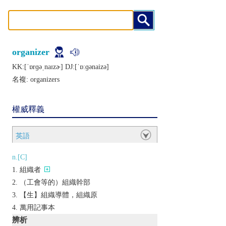
organizer
KK:[ˈɒrɡǝˌnaɪzɚ] DJ:[ˈɒːɡǝnaizǝ]
名複:
organizers
權威釋義
英語
n.[C]
組織者
（工會等的）組織幹部
【生】組織導體，組織原
萬用記事本
辨析