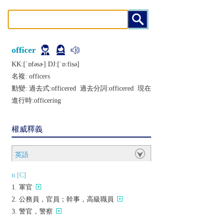
officer
KK:[ˈɒfǝsɚ] DJ:[ˈɒːfisǝ]
名複:
officers
動變: 過去式:
officered
過去分詞:
officered
現在
進行時:
officering
權威釋義
英語
n.[C]
軍官
公務員，官員；幹事，高級職員
警官，警察