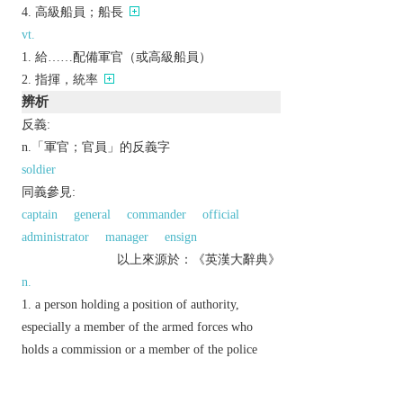
高級船員；船長
vt.
給……配備軍官（或高級船員）
指揮，統率
辨析
反義:
n.「軍官；官員」的反義字
soldier
同義參見:
captain
general
commander
official
administrator
manager
ensign
以上來源於：《英漢大辭典》
n.
a person holding a position of authority,
especially a member of the armed forces who
holds a commission or a member of the police
force.
▸a bailiff.