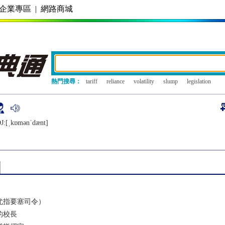
企業專區
|
網路商城
熱門搜尋：
tariff
reliance
volatility
slump
legislation
J:[ˌkɒmǝnˈdænt]
尤指要塞司令）
的校長