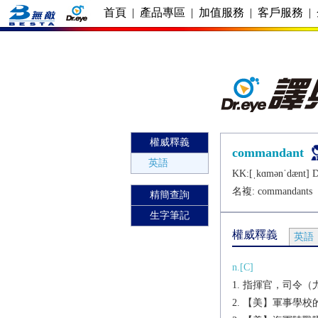
首頁
|
產品專區
|
加值服務
|
客戶服務
|
權威釋義
commandant
英語
KK:[ˌkɑmǝnˈdænt] D
名複:
commandants
精簡查詢
生字筆記
權威釋義
英語
n.[C]
指揮官，司令（
【美】軍事學校