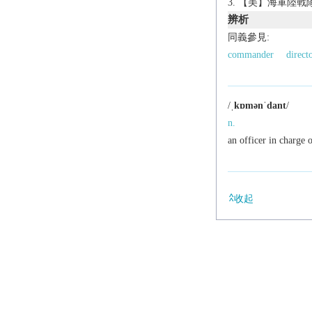
【美】海軍陸戰
辨析
同義參見:
commander
direct
/
ˌkɒmənˈdant
/
n.
an officer in charge o
收起