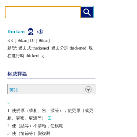
thicken
KK:[ˈθɪkǝn] DJ:[ˈθikǝn]
動變: 過去式:
thickened
過去分詞:
thickened
現
在進行時:
thickening
權威釋義
英語
vt.
使變厚（或粗、密、濃等），使更厚（或更
粗、更密、更濃等）
使（話等）不清晰，使模糊
使（情節等）變複雜