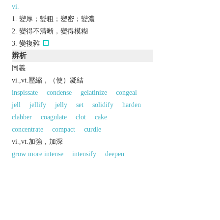
vi.
變厚；變粗；變密；變濃
變得不清晰，變得模糊
變複雜
辨析
同義:
vi.,vt.壓縮，（使）凝結
inspissate
condense
gelatinize
congeal
jell
jellify
jelly
set
solidify
harden
clabber
coagulate
clot
cake
concentrate
compact
curdle
vi.,vt.加強，加深
grow more intense
intensify
deepen
同義參見:
aggrandize
以上來源於：《英漢大辭典》
v.
make or become thick or thicker.