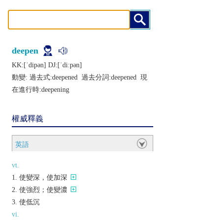
deepen
KK:[ˈdipǝn] DJ:[ˈdiːpǝn]
動變: 過去式:
deepened
過去分詞:
deepened
現
在進行時:
deepening
權威釋義
英語
vt.
使變深，使加深
使強烈；使變濃
使低沉
vi.