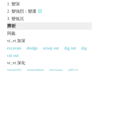
變深
變強烈；變濃
變低沉
辨析
同義:
vi.,vt.加深
excavate
dredge
scoop out
dig out
dig
cut out
vi.,vt.深化
intensify
strengthen
increase
add to
amplify
augment
reinforce
redouble
heighten
同義參見:
highlight
aggrandize
thicken
broaden
accentuate
以上來源於：《英漢大辭典》
v.
make or become deep or deeper.