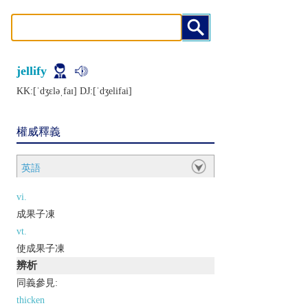
jellify
KK:[ˈdʒɛlǝˌfaɪ] DJ:[ˈdʒеlifai]
權威釋義
英語
vi.
成果子凍
vt.
使成果子凍
辨析
同義參見:
thicken