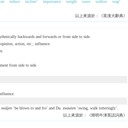
1
1
ion
induce
incline
importance
weight
wave
wallow
wag
以上來源於：《英漢大辭典》
thmically backwards and forwards or from side to side.
opinion, action, etc.; influence.
n.
ment from side to side.
nfluence.
.
swājen
‘be blown to and fro’ and Du.
zwaaien
‘swing, walk totteringly’.
以上來源於：《簡明牛津英語詞典》