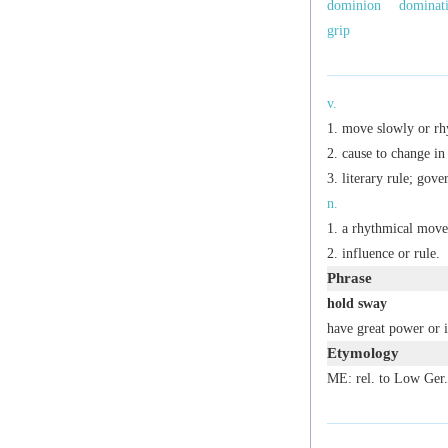
dominion
dominat
grip
v.
move slowly or rhy
cause to change in 
literary
rule; gover
n.
a rhythmical move
influence or rule.
Phrase
hold sway
have great power or i
Etymology
ME: rel. to Low Ger