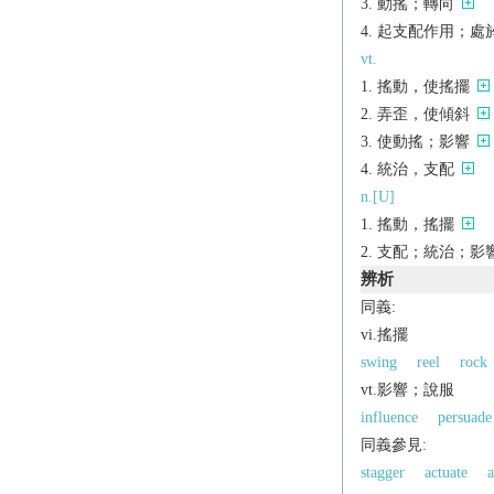
動搖；轉向
起支配作用；處
vt.
搖動，使搖擺
弄歪，使傾斜
使動搖；影響
統治，支配
n.[U]
搖動，搖擺
支配；統治；影
辨析
同義:
vi.搖擺
swing
reel
rock
vt.影響；說服
influence
persuade
同義參見:
stagger
actuate
a