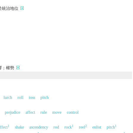
於統治地位
響；權勢
lurch
roll
toss
pitch
prejudice
affect
rule
move
control
1
1
2
1
ffect
shake
ascendency
rod
rock
reel
enlist
pitch