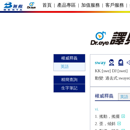
首頁
|
產品專區
|
加值服務
|
客戶服務
|
權威釋義
sway
英語
KK:[swе] DJ:[swеi]
動變: 過去式:
swaye
精簡查詢
生字筆記
權威釋義
英語
vi.
搖動，搖擺
歪，傾斜