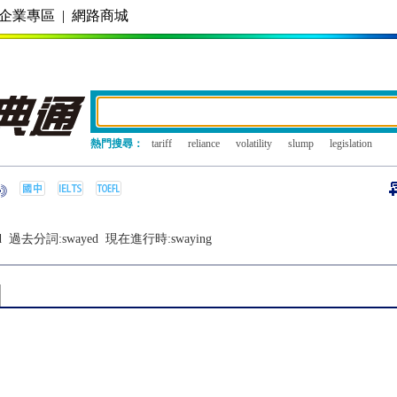
企業專區
|
網路商城
熱門搜尋：
tariff
reliance
volatility
slump
legislation
d
過去分詞:
swayed
現在進行時:
swaying