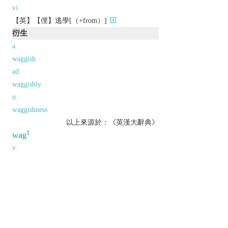
vi.
【英】【俚】逃學[（+from）]
衍生
a.
waggish
ad.
waggishly
n.
waggishness
以上來源於：《英漢大辭典》
1
wag
v.
(
wags
,
wagging
,
wagged
)
(especially with reference to an animal's tail)
move rapidly to and fro.
n.
a wagging movement.
Etymology