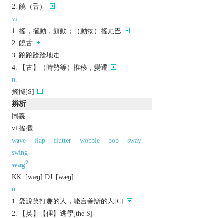
饒（舌）
vi.
搖，擺動，顫動；（動物）搖尾巴
饒舌
踉踉蹌蹌地走
【古】（時勢等）推移，變遷
n.
搖擺[S]
辨析
同義:
vi.搖擺
wave
flap
flutter
wobble
bob
sway
swing
2
wag
KK:
[wæɡ]
DJ:
[wæɡ]
n.
愛說笑打趣的人，能言善辯的人[C]
【英】【俚】逃學[the S]