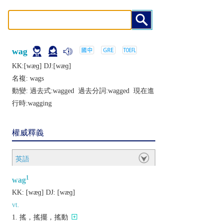
wag
KK:[wæɡ] DJ:[wæɡ]
名複:
wags
動變: 過去式:
wagged
過去分詞:
wagged
現在進
行時:
wagging
權威釋義
英語
1
wag
KK:
[wæɡ]
DJ:
[wæɡ]
vt.
搖，搖擺，搖動