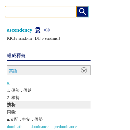
ascendency
KK:[ǝˈsɛndǝnsɪ] DJ:[ǝˈsеndǝnsi]
權威釋義
英語
n.
優勢，優越
權勢
辨析
同義:
n.支配，控制，優勢
domination
dominance
predominance