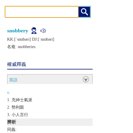
snobbery
KK:[ˈsnɑbǝrɪ] DJ:[ˈsnɒbǝri]
名複:
snobberies
權威釋義
英語
n.
充紳士氣派
勢利眼
小人言行
辨析
同義: