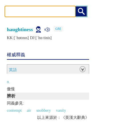
haughtiness
KK:[ˈhɒtɪnɪs] DJ:[ˈhɒːtinis]
權威釋義
英語
n.
傲慢
辨析
同義參見:
contempt
air
snobbery
vanity
以上來源於：《英漢大辭典》