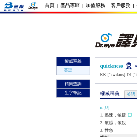
首頁
|
產品專區
|
加值服務
|
客戶服務
|
權威釋義
quickness
英語
KK:[ˈkwɪknɪs] DJ:[ˈ
精簡查詢
生字筆記
權威釋義
英語
n.[U]
迅速，敏捷
敏感，敏銳
性急