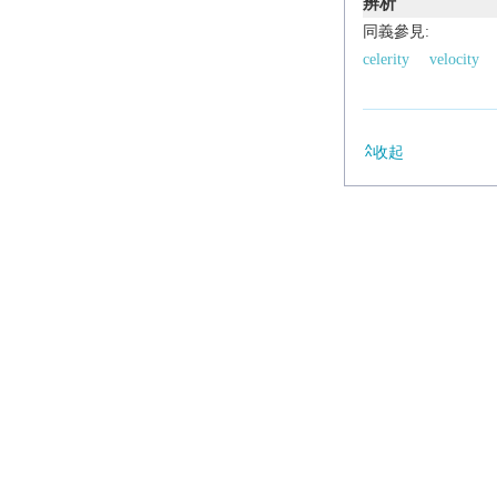
辨析
同義參見:
celerity
velocity
收起