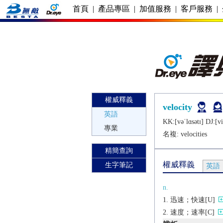
首頁
|
產品專區
|
加值服務
|
客戶服務
|
權威釋義
velocity
英語
KK:[vǝˈlɑsǝtɪ] DJ:[viˈ
專業
名複:
velocities
精簡查詢
權威釋義
生字筆記
英語
n.
迅速；快速[U]
速度；速率[C]