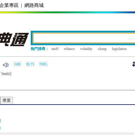
企業專區
|
網路商城
熱門搜尋：
tariff
reliance
volatility
slump
legislation
lɒsiti]
專業