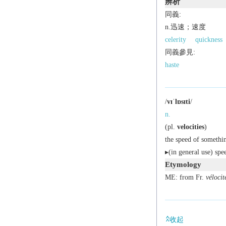
辨析
同義:
n.迅速；速度
celerity
quickness
同義參見:
haste
/
vɪˈlɒsɪti
/
n.
(
pl.
velocities
)
the speed of somethin
▸(in general use) spe
Etymology
ME: from Fr.
vélocit
收起