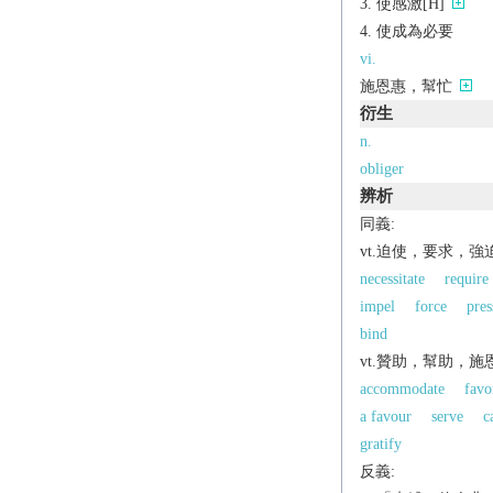
使感激[H]
使成為必要
vi.
施恩惠，幫忙
衍生
n.
obliger
辨析
同義:
vt.迫使，要求，強
necessitate
require
impel
force
pres
bind
vt.贊助，幫助，施
accommodate
favo
a favour
serve
c
gratify
反義: