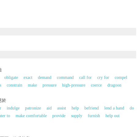
迫
obligate
exact
demand
command
call for
cry for
compel
s
constrain
make
pressure
high-pressure
coerce
dragoon
恩於
r
indulge
patronize
aid
assist
help
befriend
lend a hand
do
ater to
make comfortable
provide
supply
furnish
help out