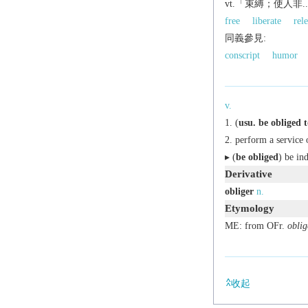
vt.「束縛；使人非
free
liberate
rel
同義參見:
conscript
humor
v.
(
usu.
be obliged 
perform a service 
▸ (
be obliged
) be in
Derivative
obliger
n.
Etymology
ME: from OFr.
oblig
收起