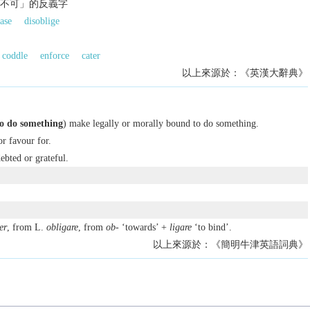
..不可」的反義字
ease
disoblige
coddle
enforce
cater
以上來源於：《英漢大辭典》
to do something
) make legally or morally bound to do something.
or favour for.
debted or grateful.
er
, from L.
obligare
, from
ob-
‘towards’ +
ligare
‘to bind’.
以上來源於：《簡明牛津英語詞典》