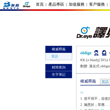
首頁
|
產品專區
|
加值服務
|
客戶服務
|
權威釋義
oblige
英語
KK:[ǝˈblaɪdʒ] DJ:[ǝˈ
動變: 過去式:
oblige
精簡查詢
生字筆記
權威釋義
英語
vt.
使不得不，迫使[H]
施恩於；答應…