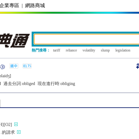
企業專區
|
網路商城
熱門搜尋：
tariff
reliance
volatility
slump
legislation
blaidʒ]
d
過去分詞:
obliged
現在進行時:
obliging
[O2]
…的請求