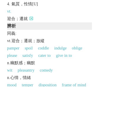
氣質，性情[U]
vt.
迎合；遷就
辨析
同義:
vt.迎合；遷就；放縱
pamper
spoil
coddle
indulge
oblige
please
satisfy
cater to
give in to
n.幽默感；幽默
wit
pleasantry
comedy
n.心情，情緒
mood
temper
disposition
frame of mind
同義參見:
1
way
perspective
mood
vein
以上來源於：《英漢大辭典》
n.
US spelling of
HUMOUR
.
以上來源於：《簡明牛津英語詞典》