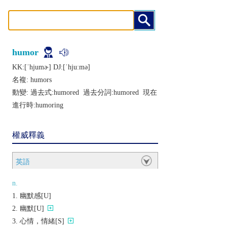
humor
KK:[ˈhjumɚ] DJ:[ˈhjuːmǝ]
名複:
humors
動變: 過去式:
humored
過去分詞:
humored
現在
進行時:
humoring
權威釋義
英語
n.
幽默感[U]
幽默[U]
心情，情緒[S]