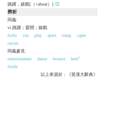
跳躍，嬉戲[（+about）]
辨析
同義:
vi.跳躍；耍鬧；嬉戲
frolic
run
play
sport
romp
caper
cavort
同義參見:
1
entertainment
dance
bounce
heel
footle
以上來源於：《英漢大辭典》
v.
(
gambols
,
gambolling
,
gambolled
;
US
gambols
,
gamboling
,
gamboled
)
run or jump about playfully.
n.
an act of gambolling.
Etymology
C16: alt. of obs.
gambade
, via Fr. from Ital.