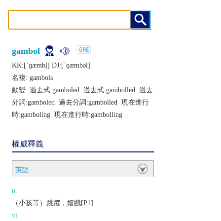
gambol
KK:[ˈɡæmbḷ] DJ:[ˈɡæmbǝl]
名複:
gambols
動變: 過去式:
gamboled
過去式:
gambolled
過去
分詞:
gamboled
過去分詞:
gambolled
現在進行
時:
gamboling
現在進行時:
gambolling
權威釋義
英語
n.
（小孩等）跳躍，嬉戲[P1]
vi.