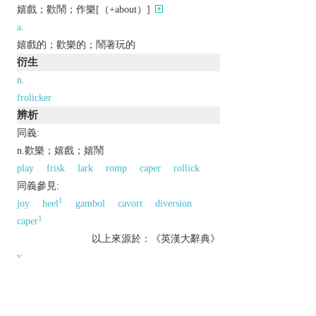
嬉戲；歡鬧；作樂[（+about）]
a.
嬉戲的；歡樂的；鬧著玩的
衍生
n.
frolicker
辨析
同義:
n.歡樂；嬉戲；嬉鬧
play
frisk
lark
romp
caper
rollick
同義參見:
1
joy
heel
gambol
cavort
diversion
1
caper
以上來源於：《英漢大辭典》
v.
(
frolics
,
frolicking
,
frolicked
)
play or move about in a cheerful and lively way.
n.