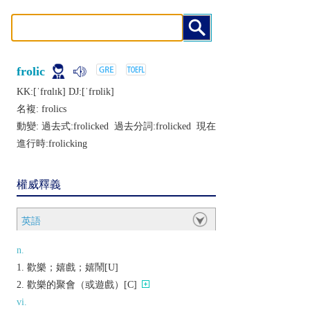
frolic
KK:[ˈfrɑlɪk] DJ:[ˈfrɒlik]
名複:
frolics
動變: 過去式:
frolicked
過去分詞:
frolicked
現在
進行時:
frolicking
權威釋義
英語
n.
歡樂；嬉戲；嬉鬧[U]
歡樂的聚會（或遊戲）[C]
vi.