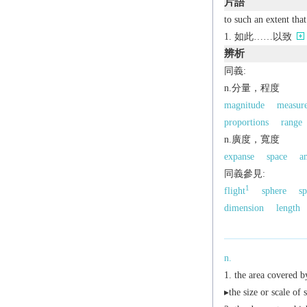
片語
to such an extent that
如此……以致
辨析
同義:
n.分量，程度
magnitude
measur
proportions
range
n.廣度，寬度
expanse
space
a
同義參見:
1
flight
sphere
sp
dimension
length
n.
the area covered b
▸the size or scale of