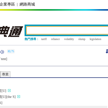
企業專區
|
網路商城
熱門搜尋：
tariff
reliance
volatility
slump
legislation
ˈtеnt]
專業
[U]
[the S]
]