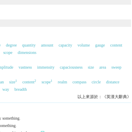
e
degree
quantity
amount
capacity
volume
gauge
content
scope
dimensions
mplitude
vastness
immensity
capaciousness
size
area
sweep
1
2
1
an
size
content
scope
realm
compass
circle
distance
way
breadth
以上來源於：《英漢大辭典》
y something.
 something.