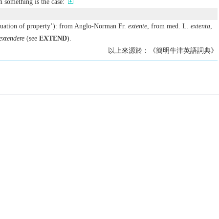
h something is the case:
luation of property’): from Anglo-Norman Fr.
extente
, from med. L.
extenta
,
extendere
(see
EXTEND
).
以上來源於：《簡明牛津英語詞典》