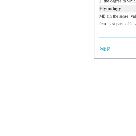
the degree to whic
Etymology
ME (in the sense ‘va
fem. past part. of L.
收起