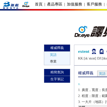
首頁
|
產品專區
|
加值服務
|
客戶服務
|
權威釋義
extent
英語
KK:[ɪkˈstɛnt] DJ:[iks
專業
精簡查詢
權威釋義
英語
生字筆記
n.
廣度，寬度；長度
程度；限度；範圍[U]
一大片（地區）[S