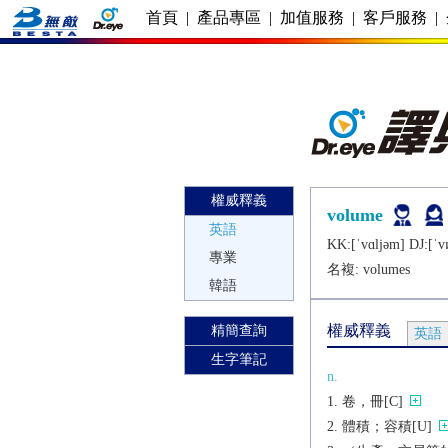
首頁
|
產品專區
|
加值服務
|
客戶服務
|
權威釋義
volume
英語
KK:[ˈvɑljǝm] DJ:[ˈv
專業
名複:
volumes
韓語
權威釋義
精簡查詢
英語
生字筆記
n.
卷，冊[C]
體積；容積[U]