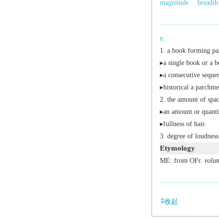
magnitude
breadth
n.
a book forming par
▸a single book or a b
▸a consecutive sequen
▸
historical
a parchmen
the amount of spac
▸an amount or quantit
▸fullness of hair.
degree of loudness
Etymology
ME: from OFr.
volu
收起