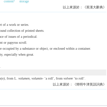
2
content
storage
以上來源於：《英漢大辭典》
t of a work or series.
ound collection of printed sheets.
ce of issues of a periodical.
t or papyrus scroll.
e occupied by a substance or object, or enclosed within a container.
y, especially when great.
.
m(e)
, from L.
volumen
,
volumin-
‘a roll’, from
volvere
‘to roll’.
以上來源於：《簡明牛津英語詞典》