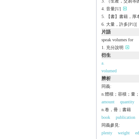
（生產，交易等的）
音量[U]
【書】書籍，厚
大量，許多[P1][（
片語
speak volumes for
充分說明
衍生
a.
volumed
辨析
同義:
n.體積；容積；量
amount
quantity
n.卷，冊；書籍
book
publication
同義參見:
plenty
weight
ed