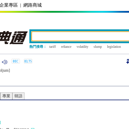
企業專區
|
網路商城
熱門搜尋：
tariff
reliance
volatility
slump
legislation
ɒljum]
專業
韓語