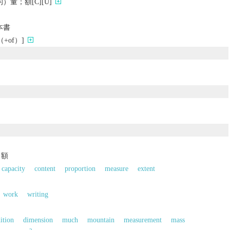
量；額[C][U]
本書
+of）]
；額
capacity
content
proportion
measure
extent
work
writing
ition
dimension
much
mountain
measurement
mass