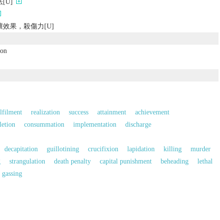
[U]
效果，殺傷力[U]
ion
lfilment
realization
success
attainment
achievement
etion
consummation
implementation
discharge
decapitation
guillotining
crucifixion
lapidation
killing
murder
g
strangulation
death penalty
capital punishment
beheading
lethal
gassing