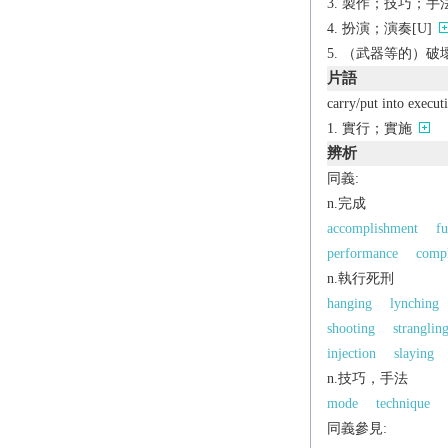
製作；技巧；手法
扮演；演奏[U]
（武器等的）破壞
片語
carry/put into execut
實行；實施
辨析
同義:
n.完成
accomplishment
fu
performance
compl
n.執行死刑
hanging
lynching
shooting
stranglin
injection
slaying
n.技巧，手法
mode
technique
同義參見: