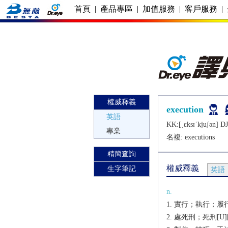
首頁
|
產品專區
|
加值服務
|
客戶服務
|
權威釋義
execution
英語
KK:[ˌɛksɪˈkjuʃǝn] DJ:
專業
名複:
executions
精簡查詢
權威釋義
生字筆記
英語
n.
實行；執行；履行；
處死刑；死刑[U][