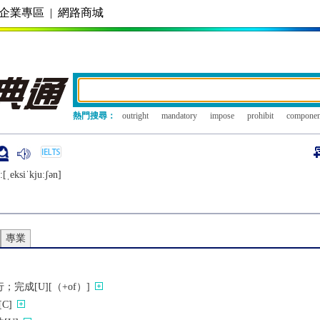
企業專區
|
網路商城
熱門搜尋：
outright
mandatory
impose
prohibit
componen
[ˌеksiˈkjuːʃǝn]
專業
完成[U][（+of）]
C]