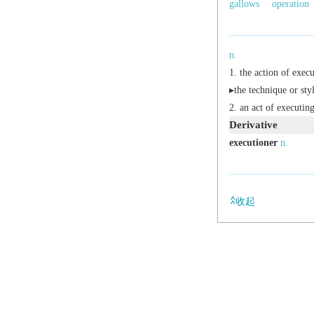
gallows
operation
n.
the action of execu
▸the technique or sty
an act of executin
Derivative
executioner
n.
收起