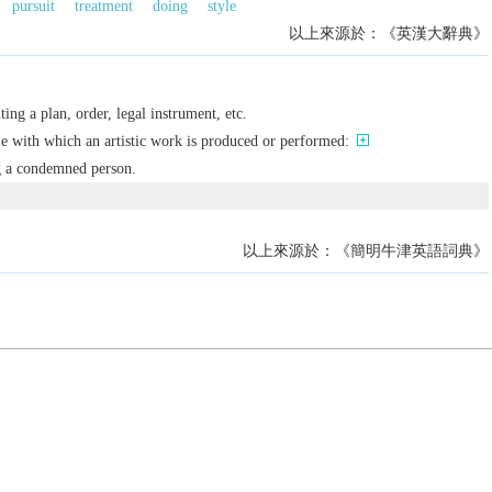
pursuit
treatment
doing
style
以上來源於：《英漢大辭典》
ting a plan, order, legal instrument, etc.
le with which an artistic work is produced or performed:
g a condemned person.
以上來源於：《簡明牛津英語詞典》