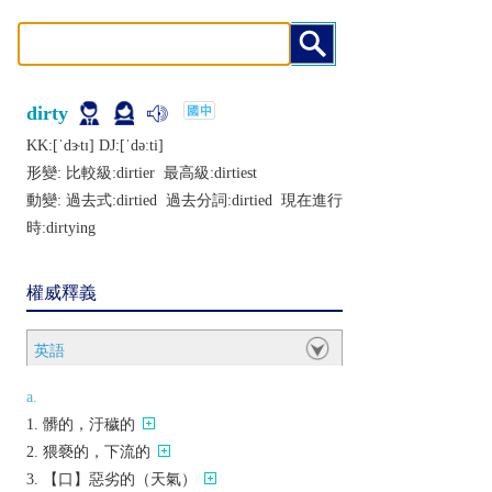
dirty
KK:[ˈdɝtɪ] DJ:[ˈdǝːti]
形變: 比較級:
dirtier
最高級:
dirtiest
動變: 過去式:
dirtied
過去分詞:
dirtied
現在進行
時:
dirtying
權威釋義
英語
a.
髒的，汙穢的
猥褻的，下流的
【口】惡劣的（天氣）