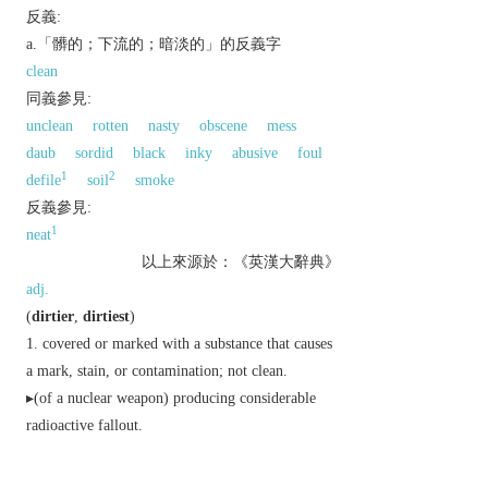
反義:
a.「髒的；下流的；暗淡的」的反義字
clean
同義參見:
unclean
rotten
nasty
obscene
mess
daub
sordid
black
inky
abusive
foul
1
2
defile
soil
smoke
反義參見:
1
neat
以上來源於：《英漢大辭典》
adj.
(
dirtier
,
dirtiest
)
covered or marked with a substance that causes
a mark, stain, or contamination; not clean.
▸(of a nuclear weapon) producing considerable
radioactive fallout.
lewd; obscene.
dishonest; dishonourable.