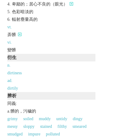
卑鄙的；居心不良的（眼光）
色彩暗淡的
輻射塵量高的
vt.
弄髒
vi.
變髒
衍生
n.
dirtiness
ad.
dirtily
辨析
同義:
a.髒的，污穢的
grimy
soiled
muddy
untidy
dingy
messy
sloppy
stained
filthy
smeared
smudged
impure
polluted