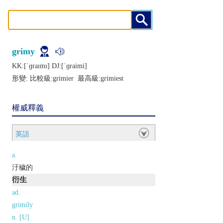
grimy
KK:[ˈɡraɪmɪ] DJ:[ˈɡraimi]
形變: 比較級:
grimier
最高級:
grimiest
權威釋義
英語
a.
汙穢的
衍生
ad.
grimily
n. [U]