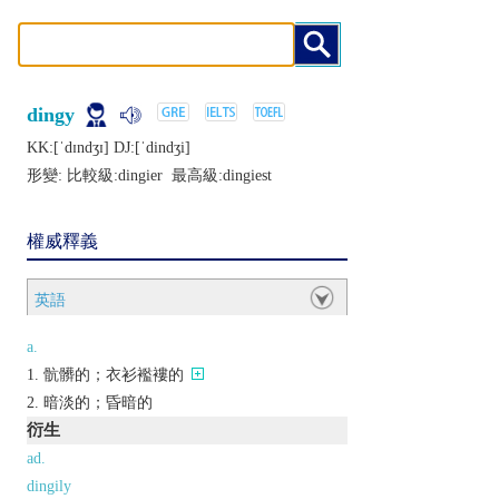
dingy
KK:[ˈdɪndʒɪ] DJ:[ˈdindʒi]
形變: 比較級:
dingier
最高級:
dingiest
權威釋義
英語
a.
骯髒的；衣衫襤褸的
暗淡的；昏暗的
衍生
ad.
dingily