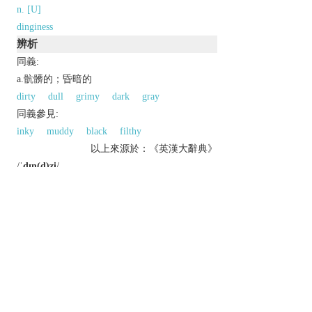
n. [U]
dinginess
辨析
同義:
a.骯髒的；昏暗的
dirty
dull
grimy
dark
gray
同義參見:
inky
muddy
black
filthy
以上來源於：《英漢大辭典》
/
ˈdɪn(d)ʒi
/
adj.
(
dingier
,
dingiest
)
gloomy and drab.
Derivative
dingily
adv.
dinginess
n.
Etymology
C18: perh. based on OE
dynge
‘dung’.