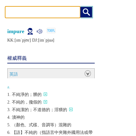
impure
KK:[ɪmˈpjʊr] DJ:[imˈpjuǝ]
權威釋義
英語
a.
不純淨的；髒的
不純的，攙假的
不純潔的；不道德的；淫猥的
瀆神的
（顏色、式樣、音調等）混雜的
【語】不純的（指語言中夾雜外國用法或帶