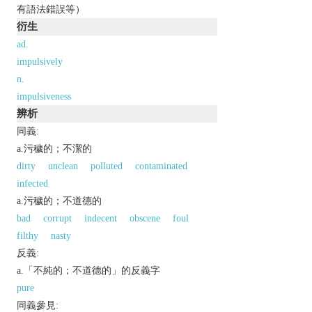
有語法錯誤等）
衍生
ad.
impulsively
n.
impulsiveness
辨析
同義:
a.污穢的；不潔的
dirty
unclean
polluted
contaminated
infected
a.污穢的；不道德的
bad
corrupt
indecent
obscene
foul
filthy
nasty
反義:
a.「不純的；不道德的」的反義字
pure
同義參見: