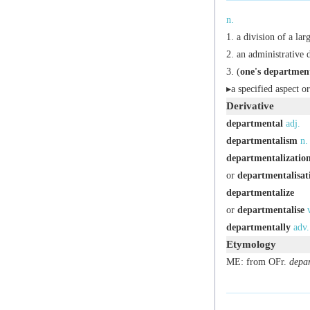
n.
a division of a lar
an administrative d
(
one's departmen
▸a specified aspect or
Derivative
departmental
adj.
departmentalism
n.
departmentalizatio
or
departmentalisat
departmentalize
or
departmentalise
departmentally
adv.
Etymology
ME: from OFr.
depa