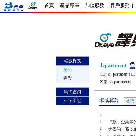
首頁
|
產品專區
|
加值服務
|
客戶服務
|
權威釋義
department
英語
KK:[dɪˈpɑrtmǝnt] DJ:
專業
名複:
departments
精簡查詢
權威釋義
生字筆記
英語
n.
（行政，企業等的
（大學的）系[C][