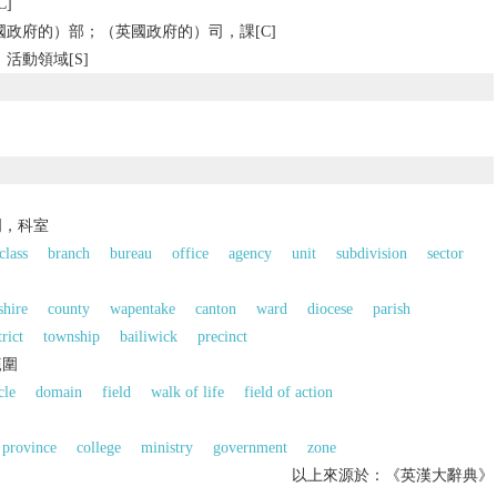
]
政府的）部；（英國政府的）司，課[C]
活動領域[S]
門，科室
class
branch
bureau
office
agency
unit
subdivision
sector
shire
county
wapentake
canton
ward
diocese
parish
trict
township
bailiwick
precinct
範圍
cle
domain
field
walk of life
field of action
province
college
ministry
government
zone
以上來源於：《英漢大辭典》