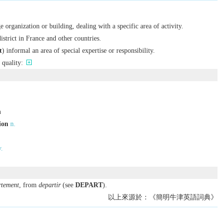
ge organization or building, dealing with a specific area of activity.
istrict in France and other countries.
t
)
informal
an area of special expertise or responsibility.
 quality:
n
ion
n.
v.
rtement
, from
departir
(see
DEPART
).
以上來源於：《簡明牛津英語詞典》