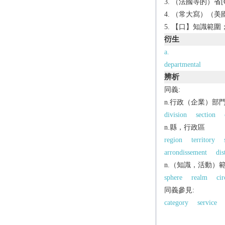
（法國等的）省[C
（常大寫）（美國
【口】知識範圍；
衍生
a.
departmental
辨析
同義:
n.行政（企業）部
division
section
n.縣，行政區
region
territory
arrondissement
dis
n.（知識，活動）
sphere
realm
cir
同義參見:
category
service