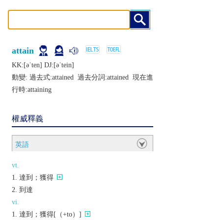
attain
KK:[ǝˈtеn] DJ:[ǝˈtеin]
動變: 過去式:
attained
過去分詞:
attained
現在進
行時:
attaining
權威釋義
英語
vt.
達到；獲得
到達
vi.
達到；獲得[（+to）]