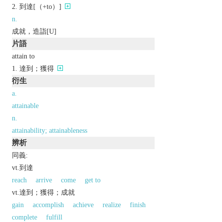
到達[（+to）]
n.
成就，造詣[U]
片語
attain to
達到；獲得
衍生
a.
attainable
n.
attainability; attainableness
辨析
同義:
vt.到達
reach
arrive
come
get to
vt.達到；獲得；成就
gain
accomplish
achieve
realize
finish
complete
fulfill