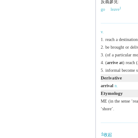
反義參見:
1
go
leave
v.
reach a destination
be brought or deli
(of a particular m
(
arrive at
) reach 
informal
become su
Derivative
arrival
n.
Etymology
ME (in the sense ‘re
‘shore’.
收起