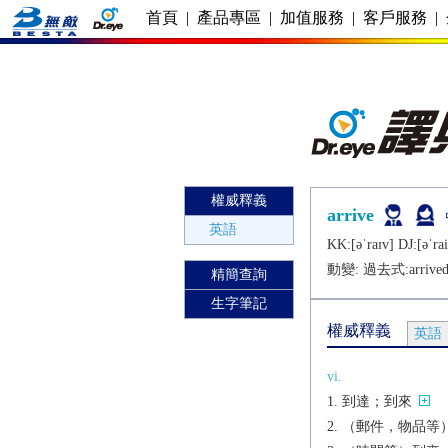
首頁
|
產品專區
|
加值服務
|
客戶服務
|
權威釋義
arrive
英語
KK:[ǝˈraɪv] DJ:[ǝˈrai
動變: 過去式:
arrive
精簡查詢
生字筆記
權威釋義
英語
vi.
到達；到來
（郵件，物品等