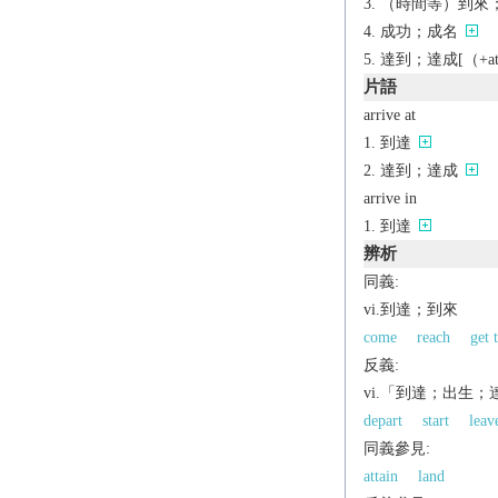
（時間等）到來
成功；成名
達到；達成[（+at
片語
arrive at
到達
達到；達成
arrive in
到達
辨析
同義:
vi.到達；到來
come
reach
get 
反義:
vi.「到達；出生
depart
start
leav
同義參見:
attain
land