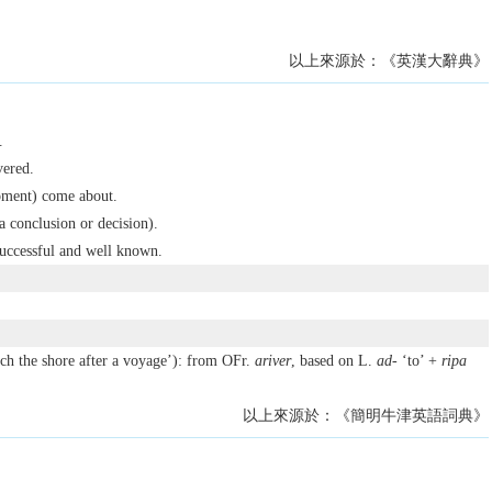
以上來源於：《英漢大辭典》
.
vered.
oment) come about.
(a conclusion or decision).
ccessful and well known.
ach the shore after a voyage’): from OFr.
ariver
, based on L.
ad-
‘to’ +
ripa
以上來源於：《簡明牛津英語詞典》