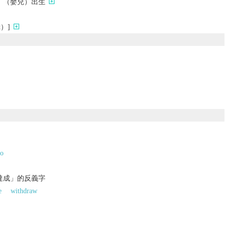
；（嬰兒）出生
）]
to
；達成」的反義字
e
withdraw