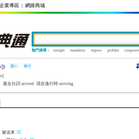
企業專區
|
網路商城
熱門搜尋：
outright
mandatory
impose
prohibit
componen
v]
d
過去分詞:
arrived
現在進行時:
arriving
）被送來