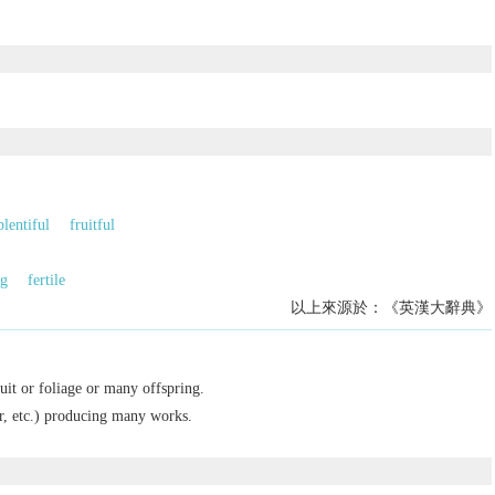
plentiful
fruitful
g
fertile
以上來源於：《英漢大辭典》
it or foliage or many offspring.
or, etc.) producing many works.