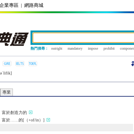
企業專區
|
網路商城
熱門搜尋：
outright
mandatory
impose
prohibit
componen
ǝˈlifik]
專業
；富於創造力的
於……的[（+of/in）]