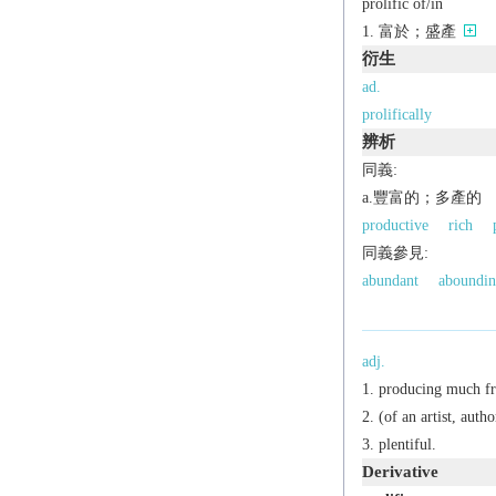
prolific of/in
富於；盛產
衍生
ad.
prolifically
辨析
同義:
a.豐富的；多產的
productive
rich
同義參見:
abundant
aboundin
adj.
producing much fru
(of an artist, auth
plentiful.
Derivative