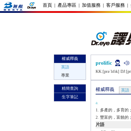
首頁
|
產品專區
|
加值服務
|
客戶服務
|
權威釋義
prolific
英語
KK:[prǝˈlɪfɪk] DJ:[pr
專業
精簡查詢
權威釋義
英語
生字筆記
a.
多產的，多育的
豐富的，富饒的；富
片語