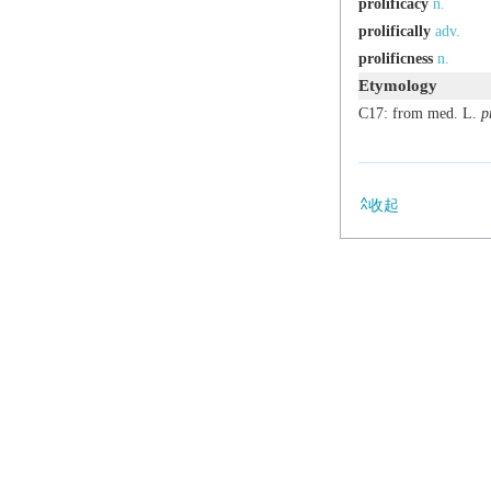
prolificacy
n.
prolifically
adv.
prolificness
n.
Etymology
C17: from med. L.
p
收起