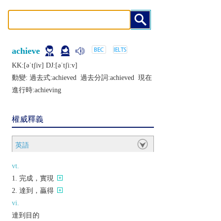
achieve
KK:[ǝˈtʃiv] DJ:[ǝˈtʃiːv]
動變: 過去式:
achieved
過去分詞:
achieved
現在
進行時:
achieving
權威釋義
英語
vt.
完成，實現
達到，贏得
vi.
達到目的