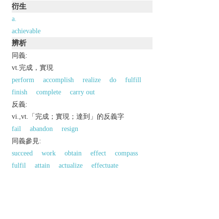
衍生
a.
achievable
辨析
同義:
vt.完成，實現
perform
accomplish
realize
do
fulfill
finish
complete
carry out
反義:
vi.,vt.「完成；實現；達到」的反義字
fail
abandon
resign
同義參見:
succeed
work
obtain
effect
compass
fulfil
attain
actualize
effectuate
以上來源於：《英漢大辭典》
v.
bring about or accomplish by effort, skill, or
courage.