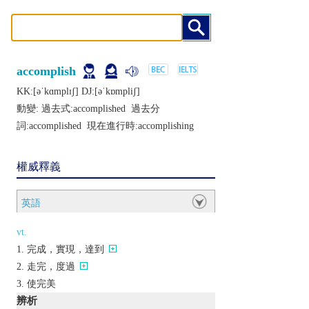
accomplish
KK:[ǝˈkɑmplɪʃ] DJ:[ǝˈkɒmpliʃ]
動變: 過去式:
accomplished
過去分
詞:
accomplished
現在進行時:
accomplishing
權威釋義
英語
vt.
完成，實現，達到
走完，度過
使完美
辨析