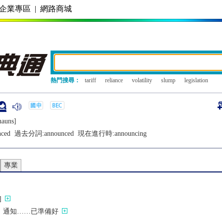
企業專區
|
網路商城
熱門搜尋：
tariff
reliance
volatility
slump
legislation
nauns]
nced
過去分詞:
announced
現在進行時:
announcing
專業
]
；通知……已準備好