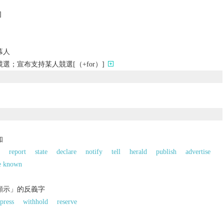
]
幕人
選；宣布支持某人競選[（+for）]
知
report
state
declare
notify
tell
herald
publish
advertise
e known
；顯示」的反義字
press
withhold
reserve