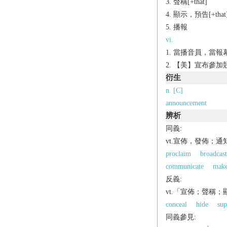
聲稱[+that]
顯示，預告[+that
播報
vi.
當播音員，當報
【美】宣布參加競
衍生
n. [C]
announcement
辨析
同義:
vt.宣佈，發佈；通
proclaim
broadcast
communicate
mak
反義:
vt.「宣佈；聲稱
conceal
hide
sup
同義參見: