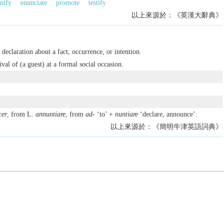
gnify
enunciate
promote
testify
以上來源於：《英漢大辭典》
declaration about a fact, occurrence, or intention.
al of (a guest) at a formal social occasion.
cer
, from L.
annuntiare
, from
ad-
‘to’ +
nuntiare
‘declare, announce’.
以上來源於：《簡明牛津英語詞典》