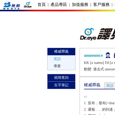
首頁
|
產品專區
|
加值服務
|
客戶服務
|
權威釋義
announce
英語
KK:[ǝˈnaʊns] DJ:[ǝˈ
專業
動變: 過去式:
annou
精簡查詢
權威釋義
生字筆記
英語
vt.
宣布，發布[+that
通報……的到達