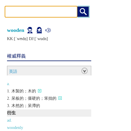
wooden
KK:[ˈwʊdṇ] DJ:[ˈwudn]
權威釋義
英語
a.
木製的；木的
呆板的；僵硬的；笨拙的
木然的；呆滯的
衍生
ad.
woodenly