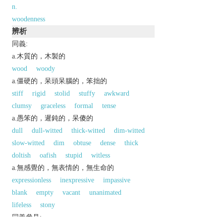
n.
woodenness
辨析
同義:
a.木質的，木製的
wood
woody
a.僵硬的，呆頭呆腦的，笨拙的
stiff
rigid
stolid
stuffy
awkward
clumsy
graceless
formal
tense
a.愚笨的，遲鈍的，呆傻的
dull
dull-witted
thick-witted
dim-witted
slow-witted
dim
obtuse
dense
thick
doltish
oafish
stupid
witless
a.無感覺的，無表情的，無生命的
expressionless
inexpressive
impassive
blank
empty
vacant
unanimated
lifeless
stony
同義參見: