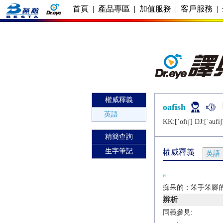
首頁
|
產品專區
|
加值服務
|
客戶服務
|
權威釋義
oafish
英語
KK:[ˈofɪʃ] DJ:[ˈǝufiʃ
精簡查詢
生字筆記
權威釋義
英語
a.
痴呆的；笨手笨腳
辨析
同義參見: