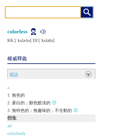
colorless
KK:[ˈkʌlɚlɪs] DJ:[ˈkʌlǝlis]
權威釋義
英語
a.
無色的
蒼白的；顏色黯淡的
無特色的；無趣味的；不生動的
衍生
ad.
colorlessly