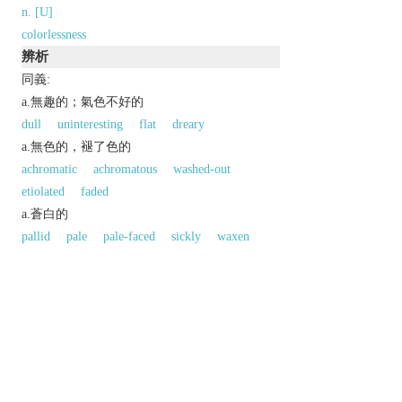
n. [U]
colorlessness
辨析
同義:
a.無趣的；氣色不好的
dull
uninteresting
flat
dreary
a.無色的，褪了色的
achromatic
achromatous
washed-out
etiolated
faded
a.蒼白的
pallid
pale
pale-faced
sickly
waxen
wan
pasty
blanched
bleached
a.沉悶的，不精彩的
lifeless
uninteresting
dry
dry-as-dust
insipid
vapid
wooden
stodgy
lackluster
dull
drab
nondescript
ho-
hum
同義參見: