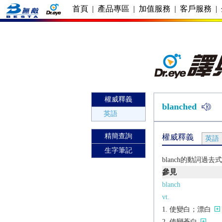
首頁
|
產品專區
|
加值服務
|
客戶服務
|
權威釋義
blanched
英語
精簡查詢
權威釋義
英語
生字筆記
blanch的動詞過
參見
blanch
vt.
使變白；漂白
使變蒼白