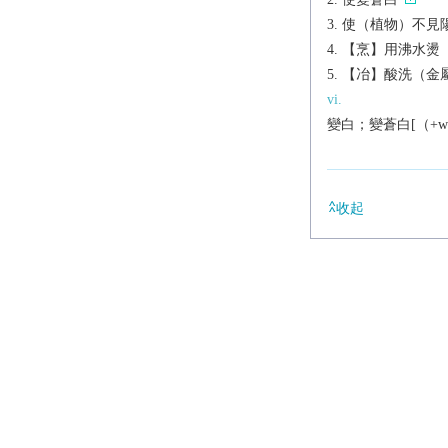
使（植物）不見
【烹】用沸水燙
【冶】酸洗（金
vi.
變白；變蒼白[（+wi
收起