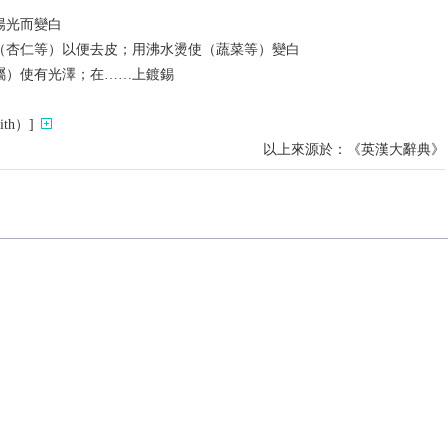
陽光而變白
（杏仁等）以便去皮；用沸水燙使（蔬菜等）變白
屬）使有光澤；在……上鍍錫
th）]
以上來源於：《英漢大辭典》