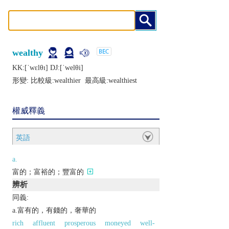
wealthy
KK:[ˈwɛlθɪ] DJ:[ˈwеlθi]
形變: 比較級:
wealthier
最高級:
wealthiest
權威釋義
英語
a.
富的；富裕的；豐富的
辨析
同義:
a.富有的，有錢的，奢華的
rich
affluent
prosperous
moneyed
well-