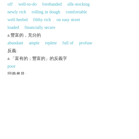
off
well-to-do
forehanded
silk-stocking
newly rich
rolling in dough
comfortable
well-heeled
filthy rich
on easy street
loaded
financially secure
a.豐富的，充分的
abundant
ample
replete
full of
profuse
反義:
a.「富有的；豐富的」的反義字
poor
同義參見:
substantial
以上來源於：《英漢大辭典》
adj.
(
wealthier
,
wealthiest
)
having a great deal of money, resources, or assets;
rich.
Derivative
wealthily
adv.