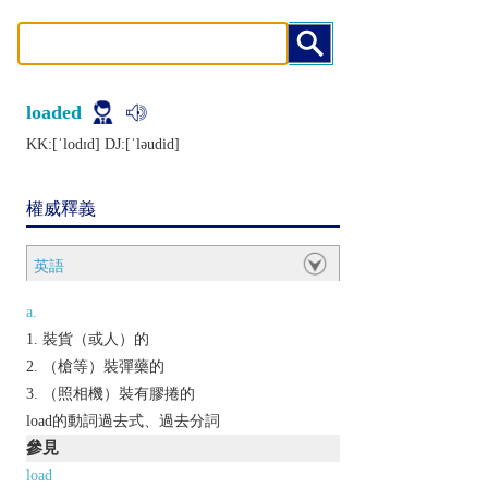
loaded
KK:[ˈlodɪd] DJ:[ˈlǝudid]
權威釋義
英語
a.
裝貨（或人）的
（槍等）裝彈藥的
（照相機）裝有膠捲的
load的動詞過去式、過去分詞
參見
load