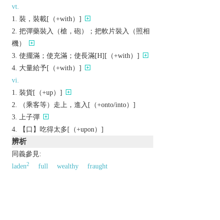
vt.
裝，裝載[（+with）]
把彈藥裝入（槍，砲）；把軟片裝入（照相
機）
使擺滿；使充滿；使長滿[H][（+with）]
大量給予[（+with）]
vi.
裝貨[（+up）]
（乘客等）走上，進入[（+onto/into）]
上子彈
【口】吃得太多[（+upon）]
辨析
同義參見:
2
laden
full
wealthy
fraught
以上來源於：《英漢大辭典》
adj.
carrying or bearing a load.
▸
informal
wealthy.