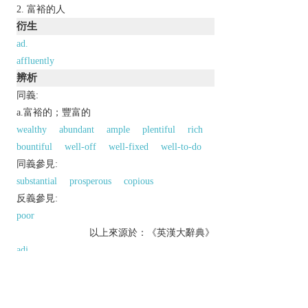
富裕的人
衍生
ad.
affluently
辨析
同義:
a.富裕的；豐富的
wealthy
abundant
ample
plentiful
rich
bountiful
well-off
well-fixed
well-to-do
同義參見:
substantial
prosperous
copious
反義參見:
poor
以上來源於：《英漢大辭典》
adj.
wealthy.
archaic
(of water) flowing freely or copiously.
n.