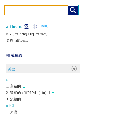
affluent
KK:[ˈæflʊǝnt] DJ:[ˈæfluǝnt]
名複:
affluents
權威釋義
英語
a.
富裕的
豐富的；富饒的[（+in）]
流暢的
n.[C]
支流