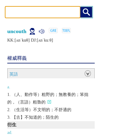
uncouth
KK:[ʌnˈkuθ] DJ:[ʌnˈkuːθ]
權威釋義
英語
a.
（人、動作等）粗野的；無教養的；笨拙
的，（言語）粗魯的
（生活等）不文明的；不舒適的
【古】不知道的；陌生的
衍生
ad.