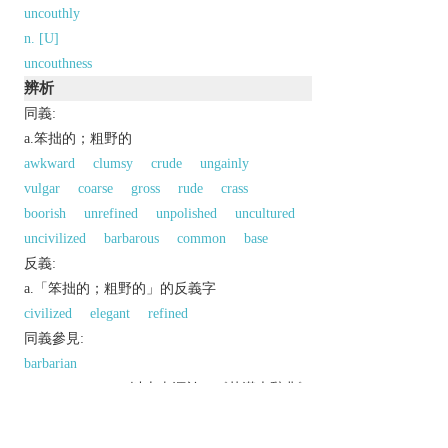
uncouthly
n. [U]
uncouthness
辨析
同義:
a.笨拙的；粗野的
awkward
clumsy
crude
ungainly
vulgar
coarse
gross
rude
crass
boorish
unrefined
unpolished
uncultured
uncivilized
barbarous
common
base
反義:
a.「笨拙的；粗野的」的反義字
civilized
elegant
refined
同義參見:
barbarian
以上來源於：《英漢大辭典》
adj.
lacking good manners, refinement, or grace.