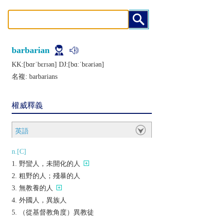
barbarian
KK:[bɑrˈbɛrɪǝn] DJ:[bɑːˈbɛǝriǝn]
名複:
barbarians
權威釋義
英語
n.[C]
野蠻人，未開化的人
粗野的人；殘暴的人
無教養的人
外國人，異族人
（從基督教角度）異教徒