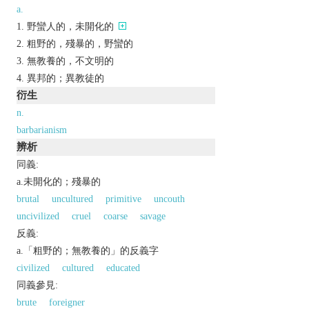
a.
野蠻人的，未開化的
粗野的，殘暴的，野蠻的
無教養的，不文明的
異邦的；異教徒的
衍生
n.
barbarianism
辨析
同義:
a.未開化的；殘暴的
brutal
uncultured
primitive
uncouth
uncivilized
cruel
coarse
savage
反義:
a.「粗野的；無教養的」的反義字
civilized
cultured
educated
同義參見:
brute
foreigner