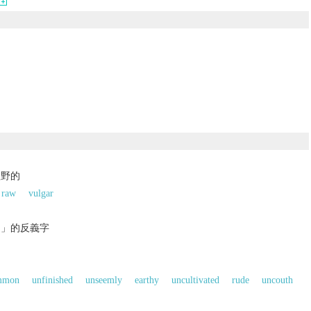
粗野的
raw
vulgar
的」的反義字
mmon
unfinished
unseemly
earthy
uncultivated
rude
uncouth