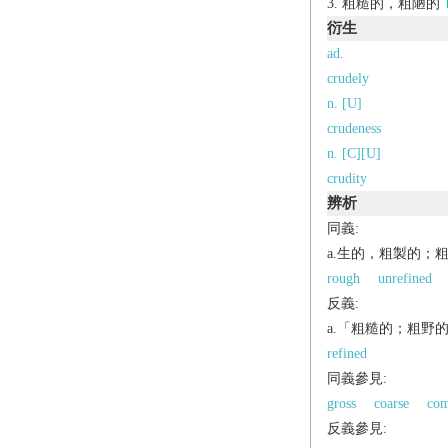
粗糙的，粗陋的
衍生
ad.
crudely
n. [U]
crudeness
n. [C][U]
crudity
辨析
同義:
a.生的，粗製的；
rough
unrefined
反義:
a.「粗糙的；粗野
refined
同義參見:
gross
coarse
co
反義參見: