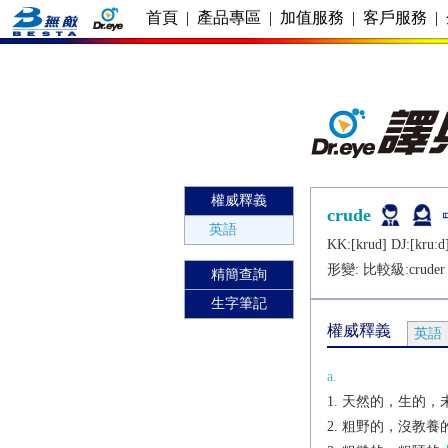
首頁
|
產品專區
|
加值服務
|
客戶服務
|
權威釋義
crude
英語
KK:[krud] DJ:[kruːd
形變: 比較級:
cruder
精簡查詢
生字筆記
權威釋義
英語
a.
天然的，生的，
粗野的，沒教養