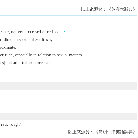
以上來源於：《英漢大辭典》
 state; not yet processed or refined:
 rudimentary or makeshift way:
proximate.
or rude, especially in relation to sexual matters.
es) not adjusted or corrected.
raw, rough’.
以上來源於：《簡明牛津英語詞典》