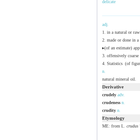
delicate
adj.
in a natural or raw
made or done in a
▸(of an estimate) ap
offensively coarse 
Statistics
(of figur
n.
natural mineral oil.
Derivative
crudely
adv.
crudeness
n.
crudity
n.
Etymology
ME: from L.
crudus
‘