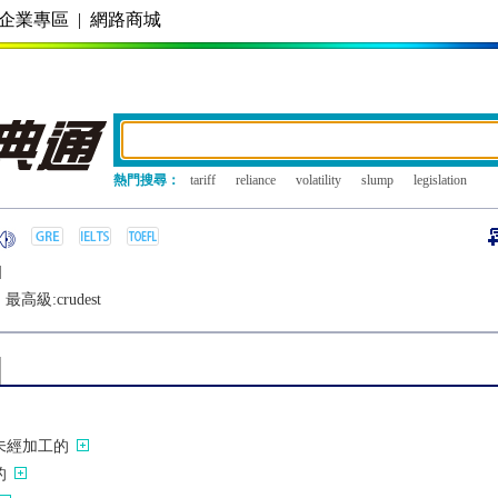
企業專區
|
網路商城
熱門搜尋：
tariff
reliance
volatility
slump
legislation
]
最高級:
crudest
未經加工的
的