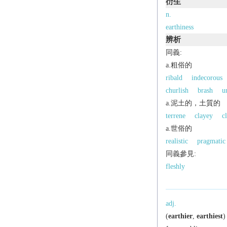
衍生
n.
earthiness
辨析
同義:
a.粗俗的
ribald
indecorous
churlish
brash
u
a.泥土的，土質的
terrene
clayey
c
a.世俗的
realistic
pragmatic
同義參見:
fleshly
adj.
(
earthier
,
earthiest
)