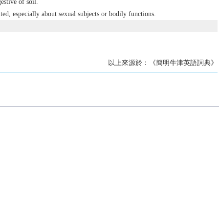
stive of soil.
ted, especially about sexual subjects or bodily functions.
以上來源於：《簡明牛津英語詞典》