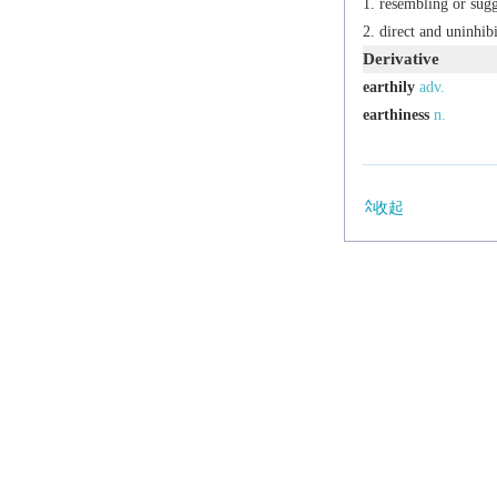
resembling or sugge
direct and uninhibi
Derivative
earthily
adv.
earthiness
n.
收起