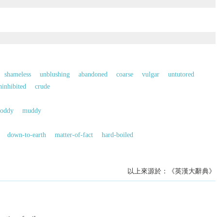
shameless
unblushing
abandoned
coarse
vulgar
untutored
ninhibited
crude
loddy
muddy
down-to-earth
matter-of-fact
hard-boiled
以上來源於：《英漢大辭典》