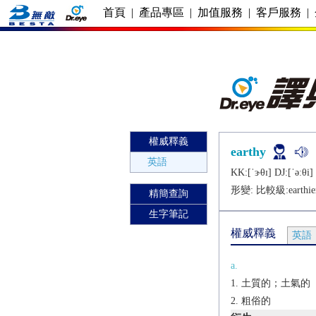
首頁
|
產品專區
|
加值服務
|
客戶服務
|
權威釋義
earthy
英語
KK:[ˈɝθɪ] DJ:[ˈǝːθi]
形變: 比較級:
earthie
精簡查詢
生字筆記
權威釋義
英語
a.
土質的；土氣的
粗俗的