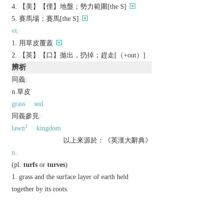
【美】【俚】地盤；勢力範圍[the S]
賽馬場；賽馬[the S]
vt.
用草皮覆蓋
【英】【口】拋出，扔掉；趕走[（+out）]
辨析
同義:
n.草皮
grass
sod
同義參見:
1
lawn
kingdom
以上來源於：《英漢大辭典》
n.
(
pl.
turfs
or
turves
)
grass and the surface layer of earth held
together by its roots.
▸a piece of turf cut from the ground.
(
the turf
) horse racing or racecourses generally.