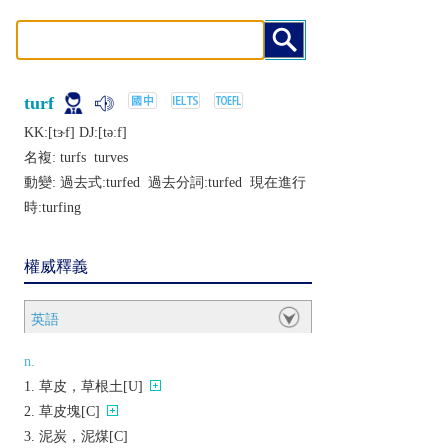
turf
KK:[tɝf] DJ:[tǝːf]
名複:
turfs
turves
動變: 過去式:
turfed
過去分詞:
turfed
現在進行
時:
turfing
權威釋義
英語
n.
草皮，草根土[U]
草皮塊[C]
泥炭，泥煤[C]