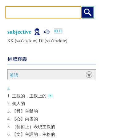
subjective
KK:[sǝbˈdʒɛktɪv] DJ:[sǝbˈdʒеktiv]
權威釋義
英語
a.
主觀的，主觀上的
個人的
【哲】主體的
【心】內省的
（藝術上）表現主觀的
【文】主詞的，主格的