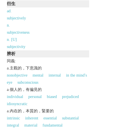
衍生
ad.
subjectively
n.
subjectiveness
n. [U]
subjectivity
辨析
同義:
a.主觀的，下意識的
nonobjective
mental
internal
in the mind's
eye
subconscious
a.個人的，有偏見的
individual
personal
biased
prejudiced
idiosyncratic
a.內在的，本質的，緊要的
intrinsic
inherent
essential
substantial
integral
material
fundamental