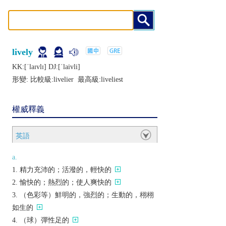
lively
KK:[ˈlaɪvlɪ] DJ:[ˈlaivli]
形變: 比較級:
livelier
最高級:
liveliest
權威釋義
英語
a.
精力充沛的；活潑的，輕快的
愉快的；熱烈的；使人爽快的
（色彩等）鮮明的，強烈的；生動的，栩栩
如生的
（球）彈性足的